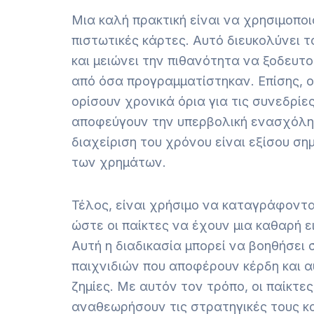
Μια καλή πρακτική είναι να χρησιμοποι
πιστωτικές κάρτες. Αυτό διευκολύνει 
και μειώνει την πιθανότητα να ξοδευ
από όσα προγραμματίστηκαν. Επίσης, ο
ορίσουν χρονικά όρια για τις συνεδρίε
αποφεύγουν την υπερβολική ενασχόλησ
διαχείριση του χρόνου είναι εξίσου σημ
των χρημάτων.
Τέλος, είναι χρήσιμο να καταγράφονται 
ώστε οι παίκτες να έχουν μια καθαρή ε
Αυτή η διαδικασία μπορεί να βοηθήσει
παιχνιδιών που αποφέρουν κέρδη και 
ζημίες. Με αυτόν τον τρόπο, οι παίκτε
αναθεωρήσουν τις στρατηγικές τους κ