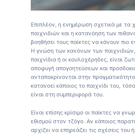
Επιπλέον, η ενημέρωση σχετικά με τα 
παιχνιδιών και η κατανόηση των πιθαν
βοηθήσει τους παίκτες να κάνουν πιο 
Η γνώση των κανόνων των παιχνιδιών,
παιχνίδια ή οι κουλοχέρηδες, είναι ζωτ
αποφυγή απογοητεύσεων και προσδοκι
ανταποκρίνονται στην πραγματικότητ
κατανοεί κάποιος το παιχνίδι του, τόσ
είναι στη συμπεριφορά του.
Είναι επίσης κρίσιμο οι παίκτες να γνω
εθισμού στον τζόγο. Αν κάποιος παρατη
αρχίζει να επηρεάζει τις σχέσεις του ή