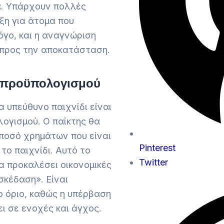
α. Υπάρχουν πολλές
η για άτομα που
γο, και η αναγνώριση
 προς την αποκατάσταση.
ου προϋπολογισμού
α υπεύθυνο παιχνίδι είναι
λογισμού. Ο παίκτης θα
 ποσό χρημάτων που είναι
Pinterest
το παιχνίδι. Αυτό το
Twitter
θα προκαλέσει οικονομικές
σκέδαση». Είναι
ο όριο, καθώς η υπέρβαση
ι σε ενοχές και άγχος.