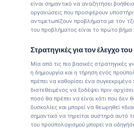
είναι σημαντικό να αναζητήσει βοήθει
οργανώσεις που προσφέρουν υποστήριξ
αντιμετωπίζουν προβλήματα με τον τζό
του προβλήματος είναι το πρώτο βήμα
Στρατηγικές για τον έλεγχο τ
Μία από τις πιο βασικές στρατηγικές γι
η δημιουργία και η τήρηση ενός προϋπο
πρέπει να καθορίσει ένα συγκεκριμένο
διατεθειμένος να ξοδέψει πριν αρχίσει 
ποσό θα πρέπει να είναι κάτι που δεν 
δυσκολίες και μπορεί να θεωρηθεί «δια
σημαντικό να τηρείται αυστηρά αυτό τ
του προϋπολογισμού μπορεί να οδηγήσε