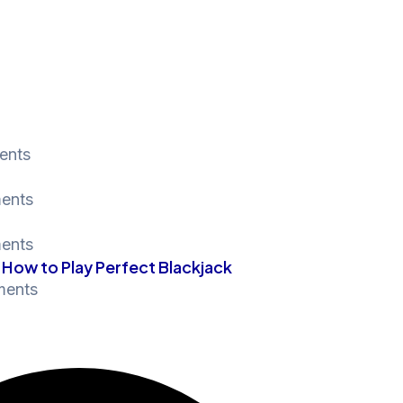
ents
ents
ents
 How to Play Perfect Blackjack
ents