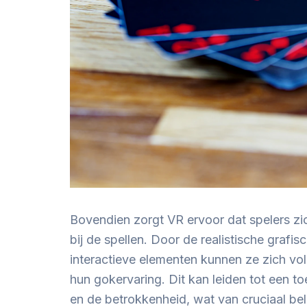
Bovendien zorgt VR ervoor dat spelers z
bij de spellen. Door de realistische graf
interactieve elementen kunnen ze zich vo
hun gokervaring. Dit kan leiden tot een t
en de betrokkenheid, wat van cruciaal be