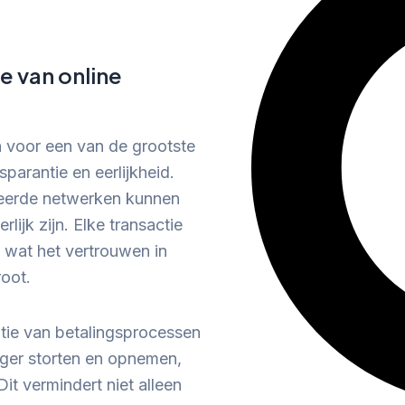
e van online
 voor een van de grootste
sparantie en eerlijkheid.
seerde netwerken kunnen
lijk zijn. Elke transactie
wat het vertrouwen in
oot.
tie van betalingsprocessen
liger storten en opnemen,
it vermindert niet alleen