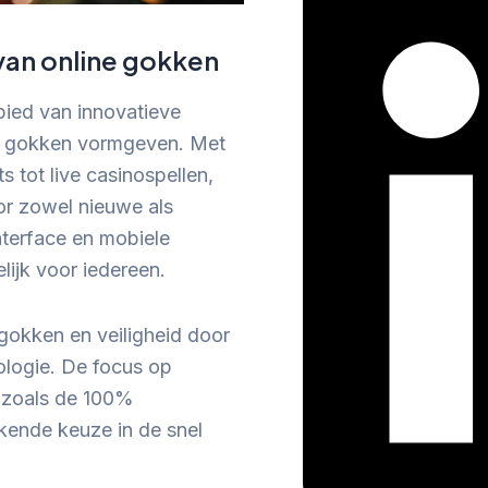
van online gokken
bied van innovatieve
ne gokken vormgeven. Met
s tot live casinospellen,
or zowel nieuwe als
nterface en mobiele
lijk voor iedereen.
gokken en veiligheid door
logie. De focus op
, zoals de 100%
ende keuze in de snel