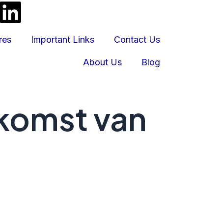
L
i
res
Important Links
Contact Us
n
About Us
Blog
k
e
ekomst van
d
i
n
m