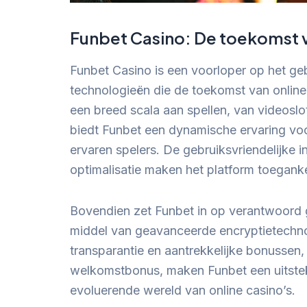
Funbet Casino: De toekomst 
Funbet Casino is een voorloper op het ge
technologieën die de toekomst van onli
een breed scala aan spellen, van videoslot
biedt Funbet een dynamische ervaring vo
ervaren spelers. De gebruiksvriendelijke i
optimalisatie maken het platform toeganke
Bovendien zet Funbet in op verantwoord 
middel van geavanceerde encryptietechno
transparantie en aantrekkelijke bonussen
welkomstbonus, maken Funbet een uitstek
evoluerende wereld van online casino’s.