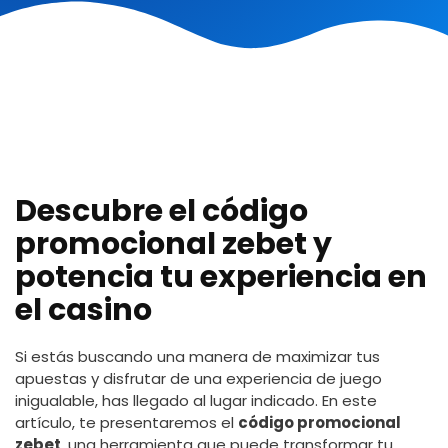
Descubre el código
promocional zebet y
potencia tu experiencia en
el casino
Si estás buscando una manera de maximizar tus
apuestas y disfrutar de una experiencia de juego
inigualable, has llegado al lugar indicado. En este
artículo, te presentaremos el
código promocional
zebet
, una herramienta que puede transformar tu