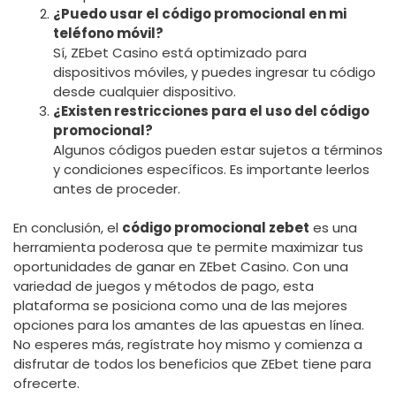
¿Puedo usar el código promocional en mi
teléfono móvil?
Sí, ZEbet Casino está optimizado para
dispositivos móviles, y puedes ingresar tu código
desde cualquier dispositivo.
¿Existen restricciones para el uso del código
promocional?
Algunos códigos pueden estar sujetos a términos
y condiciones específicos. Es importante leerlos
antes de proceder.
En conclusión, el
código promocional zebet
es una
herramienta poderosa que te permite maximizar tus
oportunidades de ganar en ZEbet Casino. Con una
variedad de juegos y métodos de pago, esta
plataforma se posiciona como una de las mejores
opciones para los amantes de las apuestas en línea.
No esperes más, regístrate hoy mismo y comienza a
disfrutar de todos los beneficios que ZEbet tiene para
ofrecerte.