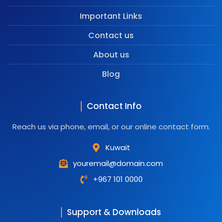
Important Links
Contact us
About us
Blog
Contact Info
Reach us via phone, email, or our online contact form.
Kuwait
youremail@domain.com
+967 101 0000
Support & Downloads