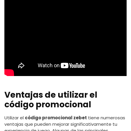
Ventajas de utilizar el
código promocional
Utilizar el
código promocional zebet
tiene numerosas
ventajas que pueden mejorar significativamente tu
experiencia de juego. Algunas de las principales