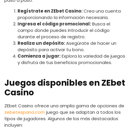
paso a paso:
Regístrate en ZEbet Casino:
Crea una cuenta
proporcionando la información necesaria.
Ingresa el código promocional:
Busca el
campo donde puedes introducir el código
durante el proceso de registro.
Realiza un depósito:
Asegúrate de hacer un
depósito para activar tu bono.
Comienza a jugar:
Explora la variedad de juegos
y disfruta de tus beneficios promocionales.
Juegos disponibles en ZEbet
Casino
ZEbet Casino ofrece una amplia gama de opciones de
zebetespana.com
juego que se adaptan a todos los
tipos de jugadores. Algunos de los más destacados
incluyen: