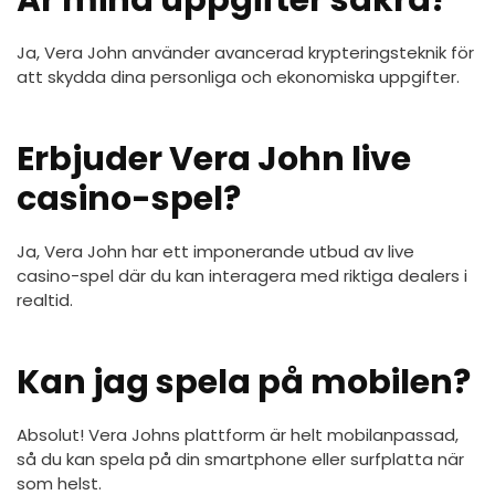
Är mina uppgifter säkra?
Ja, Vera John använder avancerad krypteringsteknik för
att skydda dina personliga och ekonomiska uppgifter.
Erbjuder Vera John live
casino-spel?
Ja, Vera John har ett imponerande utbud av live
casino-spel där du kan interagera med riktiga dealers i
realtid.
Kan jag spela på mobilen?
Absolut! Vera Johns plattform är helt mobilanpassad,
så du kan spela på din smartphone eller surfplatta när
som helst.