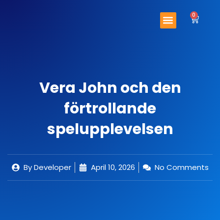
Skip
Menu
to
0
Cart
content
Important Links
Contact Us
Vera John och den
förtrollande
spelupplevelsen
By
Developer
April 10, 2026
No Comments