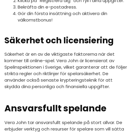
Klicka på “Registrera dig” och fyll i dina uppgifter.
Bekräfta din e-postadress.
Gör din första insättning och aktivera din
välkomstbonus!
Säkerhet och licensiering
Säkerhet är en av de viktigaste faktorerna när det
kommer till online-spel. Vera John är licensierat av
Spelinspektionen i Sverige, vilket garanterar att de följer
strikta regler och riktlinjer för spelarsäkerhet. De
använder också senaste krypteringsteknik för att
skydda dina personliga och finansiella uppgifter.
Ansvarsfullt spelande
Vera John tar ansvarsfullt spelande på stort allvar. De
erbjuder verktyg och resurser för spelare som vill sätta